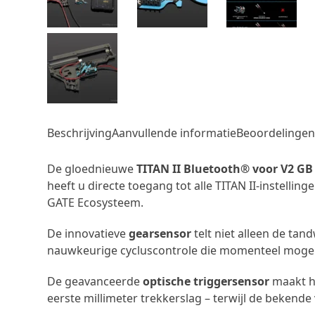
Beschrijving
Aanvullende informatie
Beoordelingen 
De gloednieuwe
TITAN II Bluetooth® voor V2 GB
heeft u directe toegang tot alle TITAN II-instel
GATE Ecosysteem.
De innovatieve
gearsensor
telt niet alleen de tan
nauwkeurige cycluscontrole die momenteel mogelij
De geavanceerde
optische triggersensor
maakt he
eerste millimeter trekkerslag – terwijl de bekend