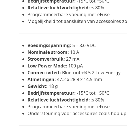
Bedrijfstemperatuur:
-15°C tot +50°C
Relatieve luchtvochtigheid:
≤ 80%
Programmeerbare voeding met eFuse
Mogelijkheid tot aansluiten van accessoires z
Voedingsspanning:
5 – 8.6 VDC
Nominale stroom:
10 A
Stroomverbruik:
27 mA
Low Power Mode:
100 µA
Connectiviteit:
Bluetooth® 5.2 Low Energy
Afmetingen:
47.2 x 28.9 x 14.5 mm
Gewicht:
18 g
Bedrijfstemperatuur:
-15°C tot +50°C
Relatieve luchtvochtigheid:
≤ 80%
Programmeerbare voeding met eFuse
Ondersteuning voor accessoires zoals hop-up 