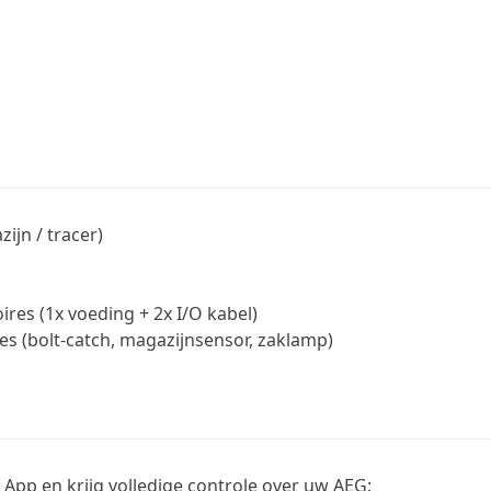
ijn / tracer)
res (1x voeding + 2x I/O kabel)
es (bolt-catch, magazijnsensor, zaklamp)
App en krijg volledige controle over uw AEG: