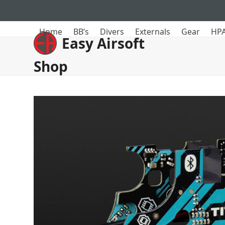
Skip
to
content
Home
BB’s
Divers
Externals
Gear
HPA
Easy Airsoft
Shop