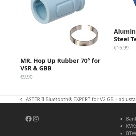
Alumin
Steel T
€
16.99
MR. Hop Up Rubber 70° for
VSR & GBB
€
9.90
ASTER II Bluetooth® EXPERT for V2 GB + adjust
previous
post:
Facebook
Instagram
Bank
KVK
BTW