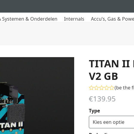
 Systemen & Onderdelen
Internals
Accu’s, Gas & Pow
TITAN II
V2 GB
(
be the f
Gewaardeerd
€
139.95
0
uit
5
Type