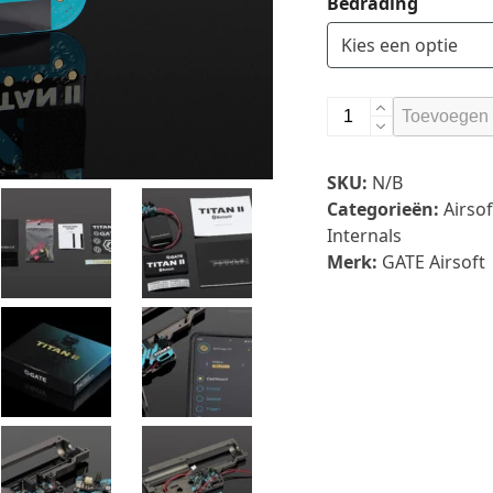
Bedrading
TITAN
Toevoegen 
II
Bluetooth®
SKU:
N/B
Expert
Categorieën:
Airso
for
Internals
V2
Merk:
GATE Airsoft
GB
aantal