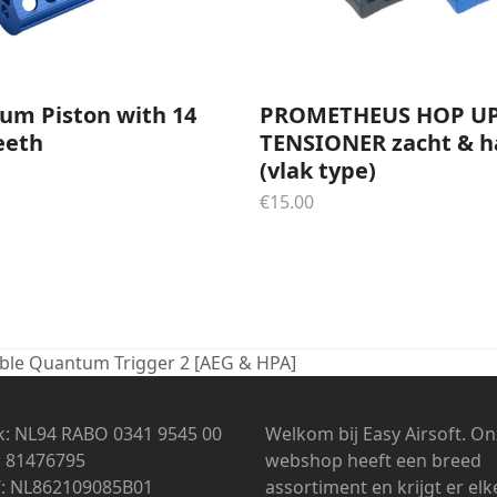
PROMETHEUS HOP U
um Piston with 14
TENSIONER zacht & h
eeth
(vlak type)
€
15.00
able Quantum Trigger 2 [AEG & HPA]
: NL94 RABO 0341 9545 00
Welkom bij Easy Airsoft. O
: 81476795
webshop heeft een breed
: NL862109085B01
assortiment en krijgt er el