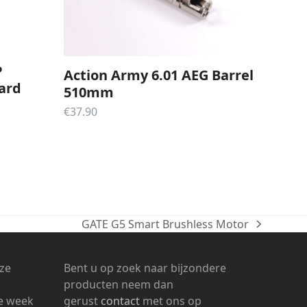
P
Action Army 6.01 AEG Barrel
ard
510mm
€
37.90
GATE G5 Smart Brushless Motor
next
post:
nze
Bent u op zoek naar bijzondere
producten neem dan
ke week
gerust
contact
met ons op