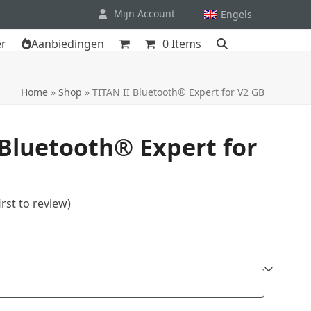
Mijn Account
Engels
er
Aanbiedingen
0 Items
Home
»
Shop
»
TITAN II Bluetooth® Expert for V2 GB
 Bluetooth® Expert for
irst to review
)