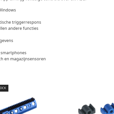
 Windows
tische triggerrespons
llen andere functies
egevens
n smartphones
atch en magazijnsensoren
TOCK