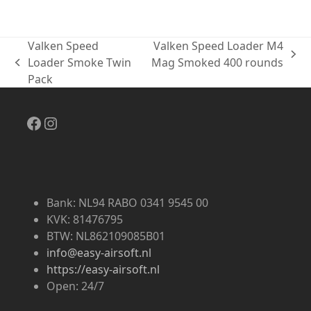
prijs
prijs
was:
is:
€12.95.
€11.00.
Valken Speed
Valken Speed Loader M4
next
Loader Smoke Twin
Mag Smoked 400 rounds
previous
post:
Pack
post:
Facebook
Instagram
Bank: NL94 RABO 0341 9545 00
KVK: 81476795
BTW: NL862109085B01
info@easy-airsoft.nl
https://easy-airsoft.nl
Open: 24/7