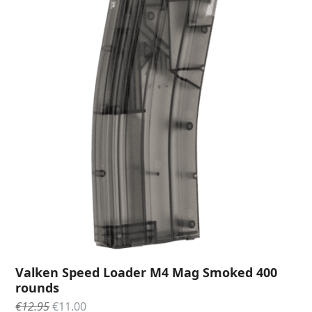
Valken Speed Loader M4 Mag Smoked 400
rounds
Oorspronkelijke
Huidige
€
12.95
€
11.00