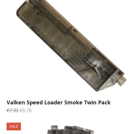
Valken Speed Loader Smoke Twin Pack
Oorspronkelijke
Huidige
€
7.95
€
6.76
prijs
prijs
was:
is:
SALE
€7.95.
€6.76.