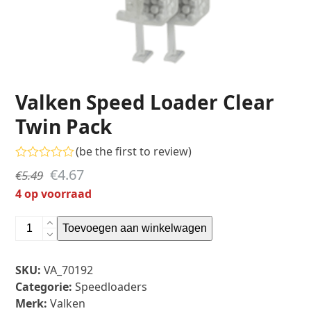
Valken Speed Loader Clear
Twin Pack
(
be the first to review
)
Gewaardeerd
Oorspronkelijke
Huidige
€
4.67
€
5.49
0
uit
prijs
prijs
4 op voorraad
5
was:
is:
Valken
Toevoegen aan winkelwagen
€5.49.
€4.67.
Speed
Loader
SKU:
VA_70192
Clear
Categorie:
Speedloaders
Twin
Merk:
Valken
Pack