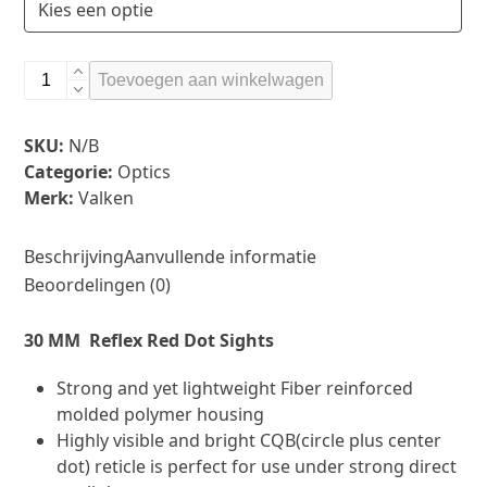
€42.50.
€36.12.
Valken
Toevoegen aan winkelwagen
Red
Dot
Toevoegen aan verlanglijst
Sight
SKU:
N/B
RDA30
Categorie:
Optics
aantal
Merk:
Valken
Beschrijving
Aanvullende informatie
Beoordelingen (0)
30 MM Reflex Red Dot Sights
Strong and yet lightweight Fiber reinforced
molded polymer housing
Highly visible and bright CQB(circle plus center