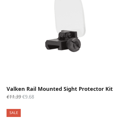
Valken Rail Mounted Sight Protector Kit
Oorspronkelijke
Huidige
€
11.39
€
9.68
prijs
prijs
was:
is:
SALE
€11.39.
€9.68.