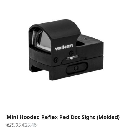
SALE
€29.95.
€25.46.
Mini Hooded Reflex Red Dot Sight (Molded)