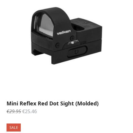
Mini Reflex Red Dot Sight (Molded)
Oorspronkelijke
Huidige
€
29.95
€
25.46
prijs
prijs
was:
is: