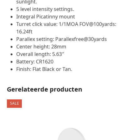
dot) reticle is perfect for use under strong direct
sunlight.
5 level intensity settings.
Integral Picatinny mount
Turret click value: 1/1MOA FOV@100yards:
16.24ft
Parallex setting: Parallexfree@30yards
Center height: 28mm
Overall length: 5.63″
Battery: CR1620
Finish: Flat Black or Tan.
Gerelateerde producten
SALE