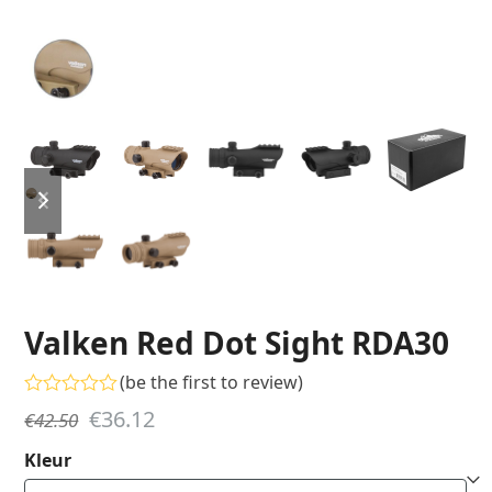
previous
next
slide
slide
Valken Red Dot Sight RDA30
(
be the first to review
)
Gewaardeerd
Oorspronkelijke
Huidige
€
36.12
€
42.50
0
uit
prijs
prijs
Kleur
5
was:
is: