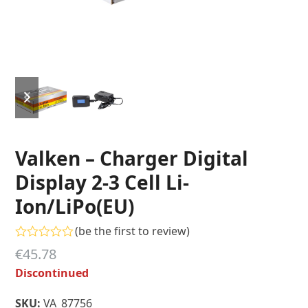
previous
next
slide
slide
Valken – Charger Digital
Display 2-3 Cell Li-
Ion/LiPo(EU)
(
be the first to review
)
Gewaardeerd
€
45.78
0
uit
Discontinued
5
SKU:
VA_87756