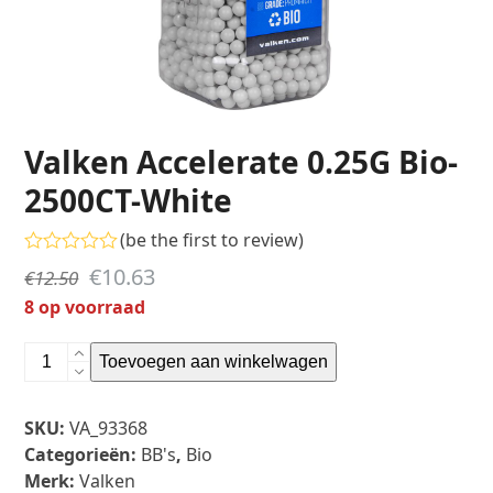
Valken Accelerate 0.25G Bio-
2500CT-White
(
be the first to review
)
Gewaardeerd
Oorspronkelijke
Huidige
€
10.63
€
12.50
0
uit
prijs
prijs
8 op voorraad
5
was:
is:
Valken
Toevoegen aan winkelwagen
€12.50.
€10.63.
Accelerate
0.25G
SKU:
VA_93368
Bio-
Categorieën:
BB's
,
Bio
2500CT-
Merk:
Valken
White