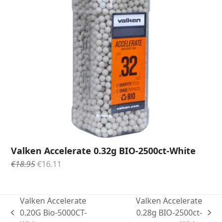
Valken Accelerate 0.32g BIO-2500ct-White
Oorspronkelijke
Huidige
€
18.95
€
16.11
prijs
prijs
was:
is:
€18.95.
€16.11.
Valken Accelerate
Valken Accelerate
0.20G Bio-5000CT-
0.28g BIO-2500ct-
previous
next