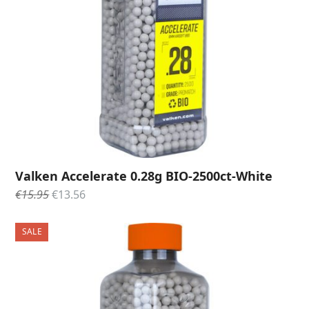
Valken Accelerate 0.28g BIO-2500ct-White
Oorspronkelijke
Huidige
€
15.95
€
13.56
prijs
prijs
was:
is:
SALE
€15.95.
€13.56.