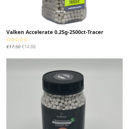
Valken Accelerate 0.25g-2500ct-Tracer
Oorspronkelijke
Huidige
€
17.50
€
14.88
Gewaardeerd
5.00
uit 5
prijs
prijs
was:
is:
€17.50.
€14.88.