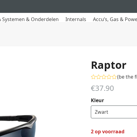
 Systemen & Onderdelen
Internals
Accu’s, Gas & Pow
Raptor
(
be the f
Gewaardeerd
€
37.90
0
uit
5
Kleur
2 op voorraad