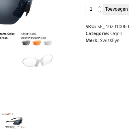
Raptor
Toevoegen 
aantal
SKU:
SE_ 10201006
Categorie:
Ogen
Merk:
SwissEye