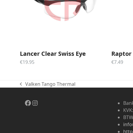
Lancer Clear Swiss Eye
Raptor
€
19.95
€
7.49
Valken Tango Thermal
previous
post:
Facebook
Instagram
Bank
KVK
BTW
info
http