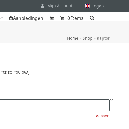
Mijn Account
Engels
er
Aanbiedingen
0 Items
Home
»
Shop
»
Raptor
irst to review
)
Wissen