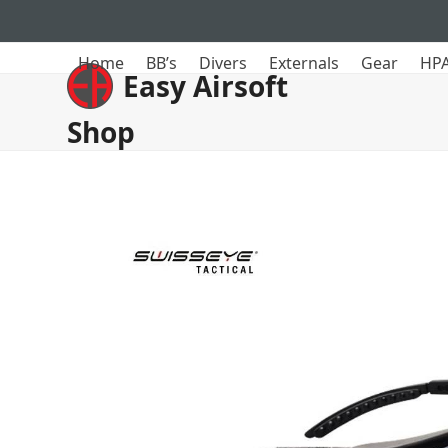
Skip
to
content
Home
BB’s
Divers
Externals
Gear
HPA
Easy Airsoft
Shop