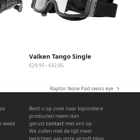
Valken Tango Single
Prijsklasse:
€
29.95
-
€
42.85
€29.95
tot
€42.85
Raptor Nose Pad swiss eye
next
post:
nze
Bent u op zoek naar bijzondere
producten neem dan
ke week
gerust
contact
met ons op
We zullen met de tijd meer
berichten aan onze airsoft-blog