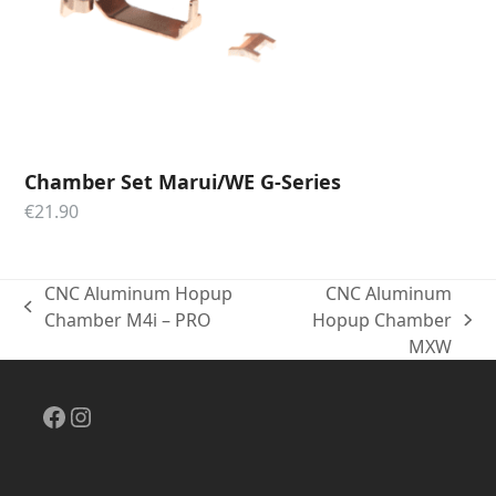
Chamber Set Marui/WE G-Series
€
21.90
CNC Aluminum Hopup
CNC Aluminum
previous
Chamber M4i – PRO
Hopup Chamber
next
post:
MXW
post:
Facebook
Instagram