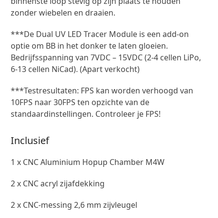
binnenste loop stevig op zijn plaats te houden
zonder wiebelen en draaien.
***De Dual UV LED Tracer Module is een add-on
optie om BB in het donker te laten gloeien.
Bedrijfsspanning van 7VDC – 15VDC (2-4 cellen LiPo,
6-13 cellen NiCad). (Apart verkocht)
***Testresultaten: FPS kan worden verhoogd van
10FPS naar 30FPS ten opzichte van de
standaardinstellingen. Controleer je FPS!
Inclusief
1 x CNC Aluminium Hopup Chamber M4W
2 x CNC acryl zijafdekking
2 x CNC-messing 2,6 mm zijvleugel