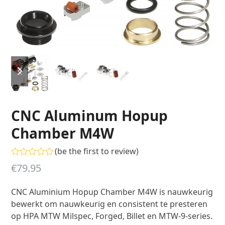
previous
next
slide
slide
CNC Aluminum Hopup
Chamber M4W
(
be the first to review
)
Gewaardeerd
€
79.95
0
uit
5
CNC Aluminium Hopup Chamber M4W is nauwkeurig
bewerkt om nauwkeurig en consistent te presteren
op HPA MTW Milspec, Forged, Billet en MTW-9-series.