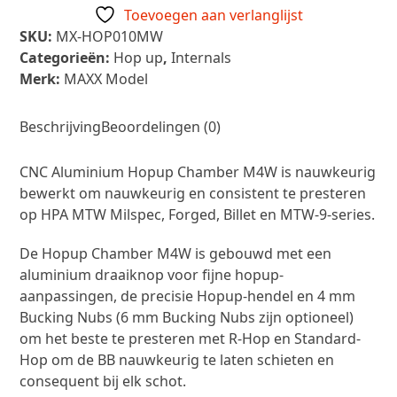
Toevoegen aan verlanglijst
Chamber
SKU:
MX-HOP010MW
M4W
Categorieën:
Hop up
,
Internals
aantal
Merk:
MAXX Model
Beschrijving
Beoordelingen (0)
CNC Aluminium Hopup Chamber M4W is nauwkeurig
bewerkt om nauwkeurig en consistent te presteren
op HPA MTW Milspec, Forged, Billet en MTW-9-series.
De Hopup Chamber M4W is gebouwd met een
aluminium draaiknop voor fijne hopup-
aanpassingen, de precisie Hopup-hendel en 4 mm
Bucking Nubs (6 mm Bucking Nubs zijn optioneel)
om het beste te presteren met R-Hop en Standard-
Hop om de BB nauwkeurig te laten schieten en
consequent bij elk schot.