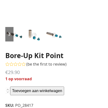
previous
next
slide
slide
Bore-Up Kit Point
(
be the first to review
)
Gewaardeerd
€
29.90
0
uit
1 op voorraad
5
Bore-
Toevoegen aan winkelwagen
Up
Kit
SKU:
PO_28417