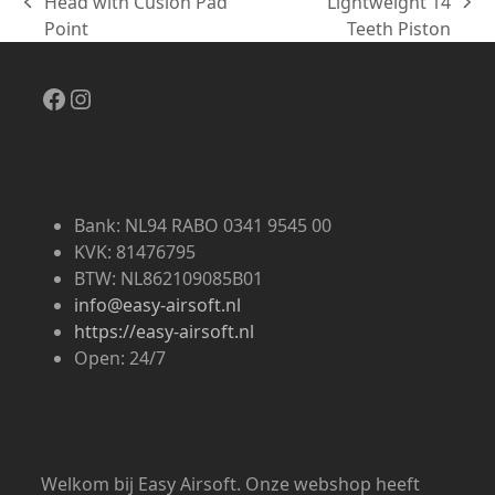
Head with Cusion Pad
Lightweight 14
previous
next
Point
Teeth Piston
post:
post:
Facebook
Instagram
Bank: NL94 RABO 0341 9545 00
KVK: 81476795
BTW: NL862109085B01
info@easy-airsoft.nl
https://easy-airsoft.nl
Open: 24/7
Welkom bij Easy Airsoft. Onze webshop heeft