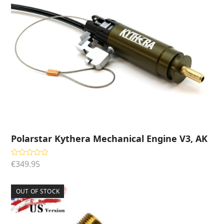
Polarstar Kythera Mechanical Engine V3, AK
€
349.95
Gewaardeerd
5.00
uit 5
OUT OF STOCK