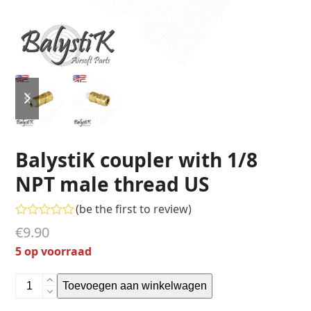
previous
next
slide
slide
BalystiK coupler with 1/8
NPT male thread US
(
be the first to review
)
Gewaardeerd
€
9.90
0
uit
5 op voorraad
5
BalystiK
Toevoegen aan winkelwagen
coupler