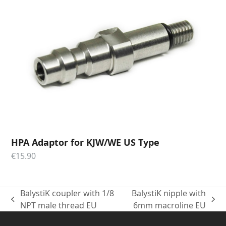
HPA Adaptor for KJW/WE US Type
€
15.90
BalystiK coupler with 1/8
BalystiK nipple with
previous
next
NPT male thread EU
6mm macroline EU
post:
post: