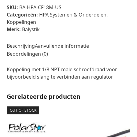
with
SKU:
BA-HPA-CF18M-US
1/8
Categorieën:
HPA Systemen & Onderdelen
,
NPT
Koppelingen
male
Merk:
Balystik
thread
US
aantal
Beschrijving
Aanvullende informatie
Beoordelingen (0)
Koppeling met 1/8 NPT male schroefdraad voor
bijvoorbeeld slang te verbinden aan regulator
Gerelateerde producten
OUT OF STOCK