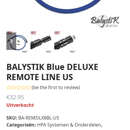
previous
next
slide
slide
BALYSTIK Blue DELUXE
REMOTE LINE US
(
be the first to review
)
Gewaardeerd
€
32.95
0
uit
Uitverkocht
5
Toevoegen aan verlanglijst
SKU:
BA-REMDLX8BL-US