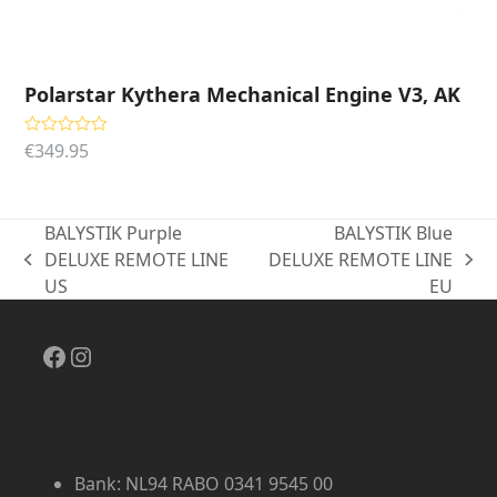
Polarstar Kythera Mechanical Engine V3, AK
€
349.95
Gewaardeerd
5.00
uit 5
BALYSTIK Purple
BALYSTIK Blue
DELUXE REMOTE LINE
DELUXE REMOTE LINE
previous
next
US
EU
post:
post:
Facebook
Instagram