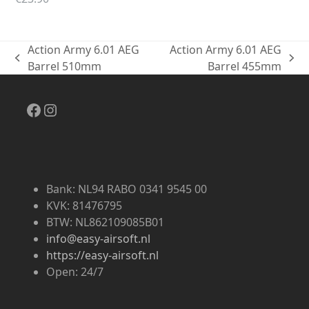
Action Army 6.01 AEG
Action Army 6.01 AEG
previous
next
Barrel 510mm
Barrel 455mm
post:
post:
Facebook
Instagram
Bank: NL94 RABO 0341 9545 00
KVK: 81476795
BTW: NL862109085B01
info@easy-airsoft.nl
https://easy-airsoft.nl
Open: 24/7