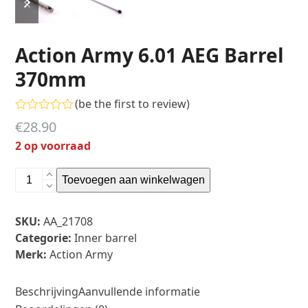
slide
slide
Action Army 6.01 AEG Barrel
370mm
(
be the first to review
)
Gewaardeerd
€
28.90
0
uit
2 op voorraad
5
Action
Toevoegen aan winkelwagen
Army
6.01
SKU:
AA_21708
AEG
Categorie:
Inner barrel
Barrel
Merk:
Action Army
370mm
aantal
Beschrijving
Aanvullende informatie