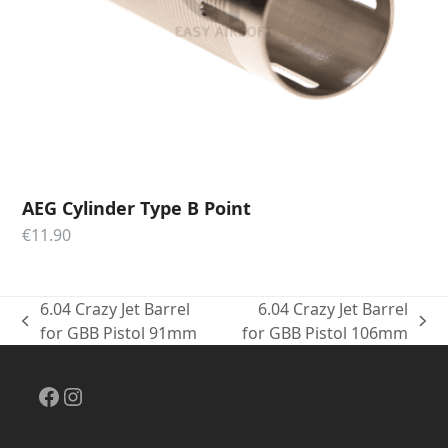
AEG Cylinder Type B Point
€
11.90
6.04 Crazy Jet Barrel
6.04 Crazy Jet Barrel
previous
next
for GBB Pistol 91mm
for GBB Pistol 106mm
post:
post:
Facebook
Instagram