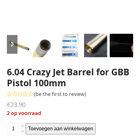
previous
next
slide
slide
6.04 Crazy Jet Barrel for GBB
Pistol 100mm
(
be the first to review
)
Gewaardeerd
€
23.90
0
uit
2 op voorraad
5
6.04
Toevoegen aan winkelwagen
Crazy