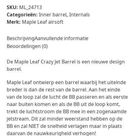
Jet
SKU:
ML_24713
Barrel
Categorieën:
Inner barrel
,
Internals
for
Merk:
Maple Leaf airsoft
GBB
Pistol
100mm
Beschrijving
Aanvullende informatie
aantal
Beoordelingen (0)
De Maple Leaf Crazy Jet Barrel is een nieuwe design
barrel.
Maple Leaf ontwierp een barrel waarbij het uiteinde
breder is dan de rest van de barrel. Aan het einde
van de loop zal de lucht de BB passeren en als eerste
naar buiten komen en als de BB uit de loop komt,
trekt de luchtstroom de BB mee in een zogenaamde
jetstream. Dit zal minder weerstand hebben op de
BB en zal NIET de snelheid verlagen maar in plaats
daarvan de nauwkeurigheid verhogen!